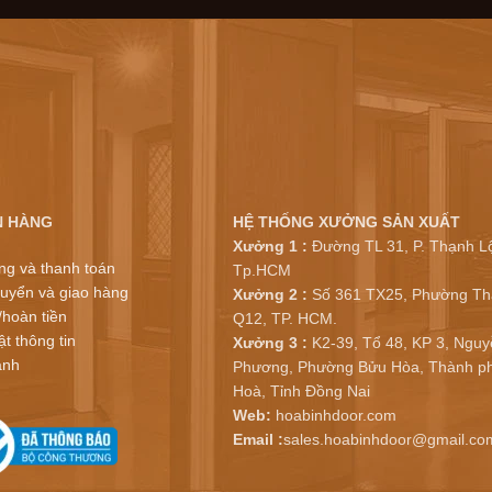
N HÀNG
HỆ THỐNG XƯỞNG SẢN XUẤT
Xưởng 1 :
Đường TL 31, P. Thạnh Lộ
ng và thanh toán
Tp.HCM
uyển và giao hàng
Xưởng 2 :
Số 361 TX25, Phường Th
/hoàn tiền
Q12, TP. HCM.
t thông tin
Xưởng 3 :
K2-39, Tổ 48, KP 3, Nguy
ành
Phương, Phường Bửu Hòa, Thành ph
Hoà, Tỉnh Đồng Nai
Web:
hoabinhdoor.com
Email :
sales.hoabinhdoor@gmail.co