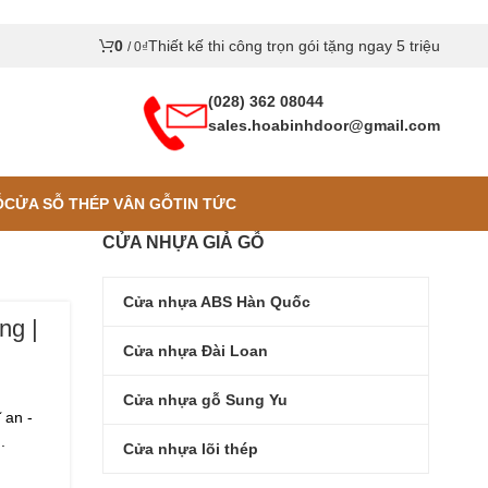
0
Thiết kế thi công trọn gói tặng ngay 5 triệu
/
0
₫
(028) 362 08044
sales.hoabinhdoor@gmail.com
Ỗ
CỬA SỖ THÉP VÂN GỖ
TIN TỨC
CỬA NHỰA GIẢ GỖ
Cửa nhựa ABS Hàn Quốc
ng |
Cửa nhựa Đài Loan
Cửa nhựa gỗ Sung Yu
 an -
.
Cửa nhựa lõi thép