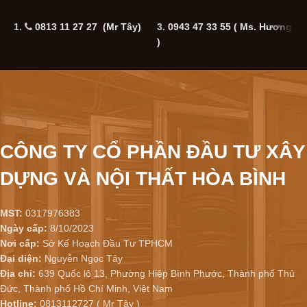
1.
0813 11 27 27 (Mr Tây)
3.
0943 47 33 55
( Ms. Hương
5
)
CÔNG TY CỔ PHẦN ĐẦU TƯ XÂY
DỰNG VÀ NỘI THẤT HÒA BÌNH
MST:
0317976383
Ngày cấp:
8/10/2023
Nơi cấp:
Sở Kế Hoạch Đầu Tư TPHCM
Đại diện:
Nguyễn Ngọc Tây
Địa chỉ:
639 Quốc lộ 13, Phường Hiệp Bình Phước, Thành phố Thủ
Đức, Thành phố Hồ Chí Minh, Việt Nam
Hotline:
0813112727 ( Mr Tây )