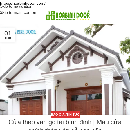
https://hoabinhdoor.com/
Skip to navigation
Skip to main content
01
TH8
BÁO GIÁ
,
TIN TỨC
Cửa thép vân gỗ tại bình định | Mẫu cửa