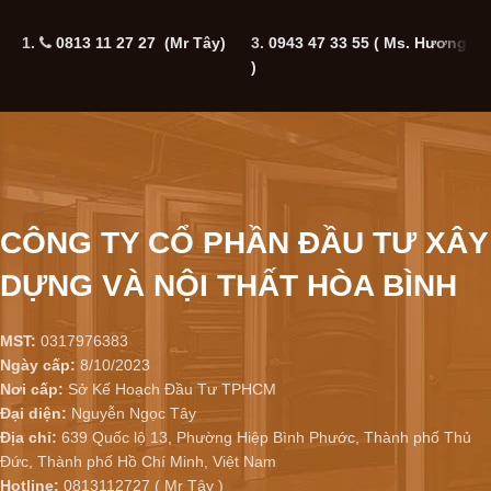
1.
0813 11 27 27 (Mr Tây)
3.
0943 47 33 55
( Ms. Hương
5
)
CÔNG TY CỔ PHẦN ĐẦU TƯ XÂY
DỰNG VÀ NỘI THẤT HÒA BÌNH
MST:
0317976383
Ngày cấp:
8/10/2023
Nơi cấp:
Sở Kế Hoạch Đầu Tư TPHCM
Đại diện:
Nguyễn Ngọc Tây
Địa chỉ:
639 Quốc lộ 13, Phường Hiệp Bình Phước, Thành phố Thủ
Đức, Thành phố Hồ Chí Minh, Việt Nam
Hotline:
0813112727 ( Mr Tây )