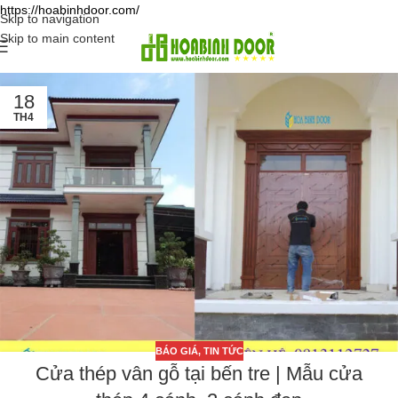
https://hoabinhdoor.com/
Skip to navigation
Skip to main content
18
TH4
BÁO GIÁ
,
TIN TỨC
Cửa thép vân gỗ tại bến tre | Mẫu cửa