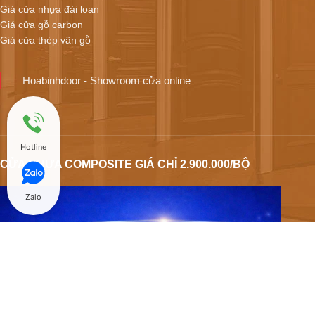
Giá cửa nhựa đài loan
Giá cửa gỗ carbon
Giá cửa thép vân gỗ
Hoabinhdoor - Showroom cửa online
Hotline
CỬA NHỰA COMPOSITE GIÁ CHỈ 2.900.000/BỘ
Zalo