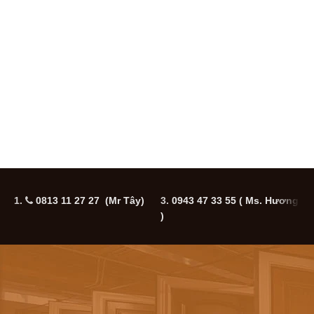
1.
0813 11 27 27 (Mr Tây)
3.
0943 47 33 55
( Ms. Hương
5
)