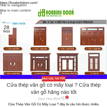
https://hoabinhdoor.com/
Skip to navigation
Skip to main content
28
TH10
BÁO GIÁ
,
TIN TỨC
Cửa thép vân gỗ có mấy loại ? Cửa thép
vân gỗ hãng nào tốt
0
Door Hòa Bình
Cửa Thép Vân Gỗ Có Mấy Loại ? đây là câu hỏi được nhiều