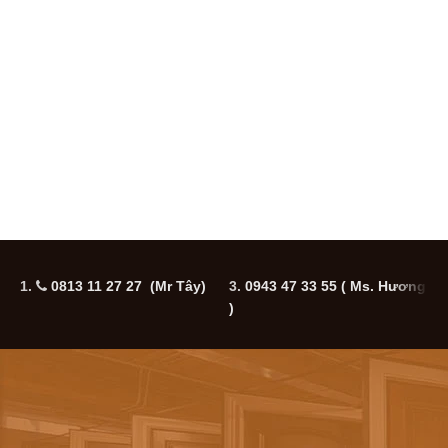
1.
0813 11 27 27 (Mr Tây)
3.
0943 47 33 55
( Ms. Hương
5
)