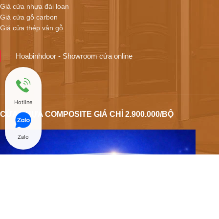
Giá cửa nhựa đài loan
Giá cửa gỗ carbon
Giá cửa thép vân gỗ
Hoabinhdoor - Showroom cửa online
Hotline
CỬA NHỰA COMPOSITE GIÁ CHỈ 2.900.000/BỘ
Zalo