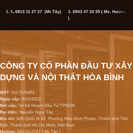
1.
0813 11 27 27 (Mr Tây)
3.
0943 47 33 55
( Ms. Hương
5
)
CÔNG TY CỔ PHẦN ĐẦU TƯ XÂY
DỰNG VÀ NỘI THẤT HÒA BÌNH
MST:
0317976383
Ngày cấp:
8/10/2023
Nơi cấp:
Sở Kế Hoạch Đầu Tư TPHCM
Đại diện:
Nguyễn Ngọc Tây
Địa chỉ:
639 Quốc lộ 13, Phường Hiệp Bình Phước, Thành phố Thủ
Đức, Thành phố Hồ Chí Minh, Việt Nam
Hotline:
0813112727 ( Mr Tây )