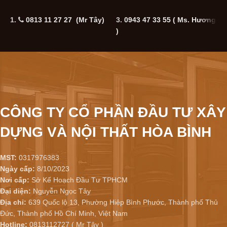
1.
0813 11 27 27 (Mr Tây)
3.
0943 47 33 55
( Ms. Hương
5
)
CÔNG TY CỔ PHẦN ĐẦU TƯ XÂY
DỰNG VÀ NỘI THẤT HÒA BÌNH
MST:
0317976383
Ngày cấp:
8/10/2023
Nơi cấp:
Sở Kế Hoạch Đầu Tư TPHCM
Đại diện:
Nguyễn Ngọc Tây
Địa chỉ:
639 Quốc lộ 13, Phường Hiệp Bình Phước, Thành phố Thủ
Đức, Thành phố Hồ Chí Minh, Việt Nam
Hotline:
0813112727 ( Mr Tây )