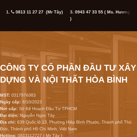
1.
0813 11 27 27 (Mr Tây)
3.
0943 47 33 55
( Ms. Hương
5
)
CÔNG TY CỔ PHẦN ĐẦU TƯ XÂY
DỰNG VÀ NỘI THẤT HÒA BÌNH
MST:
0317976383
Ngày cấp:
8/10/2023
Nơi cấp:
Sở Kế Hoạch Đầu Tư TPHCM
Đại diện:
Nguyễn Ngọc Tây
Địa chỉ:
639 Quốc lộ 13, Phường Hiệp Bình Phước, Thành phố Thủ
Đức, Thành phố Hồ Chí Minh, Việt Nam
Hotline:
0813112727 ( Mr Tây )