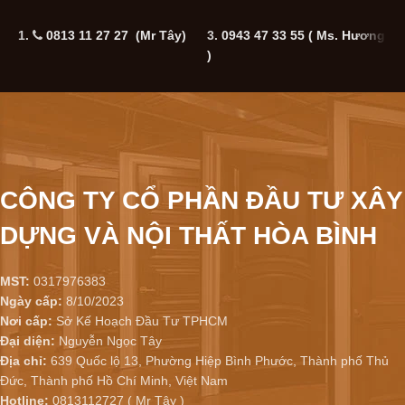
1.
0813 11 27 27 (Mr Tây)
3.
0943 47 33 55
( Ms. Hương
5
)
CÔNG TY CỔ PHẦN ĐẦU TƯ XÂY
DỰNG VÀ NỘI THẤT HÒA BÌNH
MST:
0317976383
Ngày cấp:
8/10/2023
Nơi cấp:
Sở Kế Hoạch Đầu Tư TPHCM
Đại diện:
Nguyễn Ngọc Tây
Địa chỉ:
639 Quốc lộ 13, Phường Hiệp Bình Phước, Thành phố Thủ
Đức, Thành phố Hồ Chí Minh, Việt Nam
Hotline:
0813112727 ( Mr Tây )