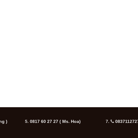
ng )
5.
0817 60 27 27
( Ms. Hoa)
7.
0837112727