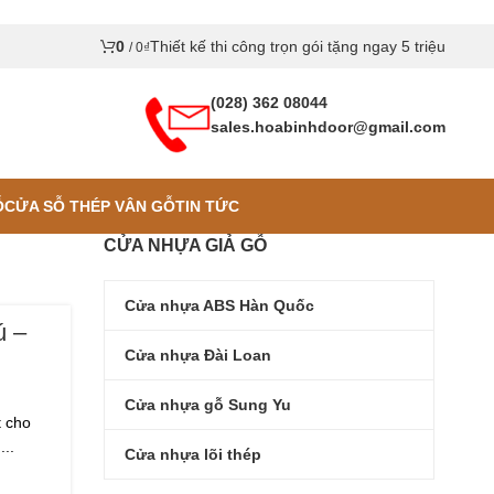
0
Thiết kế thi công trọn gói tặng ngay 5 triệu
/
0
₫
(028) 362 08044
sales.hoabinhdoor@gmail.com
Ỗ
CỬA SỖ THÉP VÂN GỖ
TIN TỨC
CỬA NHỰA GIẢ GỖ
Cửa nhựa ABS Hàn Quốc
ú –
Cửa nhựa Đài Loan
Cửa nhựa gỗ Sung Yu
t cho
...
Cửa nhựa lõi thép