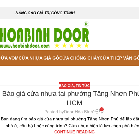
NÂNG CAO GIÁ TRỊ CÔNG TRÌNH
CỬA VÒM
CỬA NHỰA GIẢ GỖ
CỬA CHỐNG CHÁY
CỬA THÉP VÂN G
BÁO GIÁ
,
TIN TỨC
Báo giá cửa nhựa tại phường Tăng Nhơn Ph
HCM
0
Posted by
Door Hòa Bình
Bạn đang tìm báo giá cửa nhựa tại phường Tăng Nhơn Phú để lắp đặ
nhà ở, căn hộ hoặc công trình? Cửa nhựa hiện là lựa chọn phổ biến
CONTINUE READING