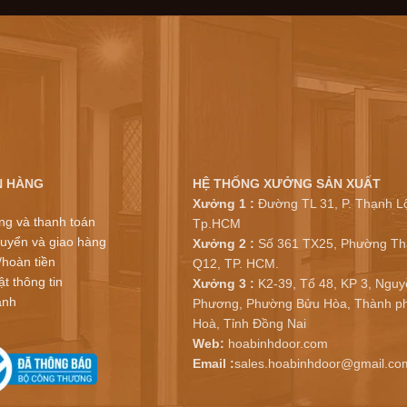
N HÀNG
HỆ THỐNG XƯỞNG SẢN XUẤT
Xưởng 1 :
Đường TL 31, P. Thạnh Lộ
ng và thanh toán
Tp.HCM
uyển và giao hàng
Xưởng 2 :
Số 361 TX25, Phường Th
/hoàn tiền
Q12, TP. HCM.
t thông tin
Xưởng 3 :
K2-39, Tổ 48, KP 3, Nguy
ành
Phương, Phường Bửu Hòa, Thành ph
Hoà, Tỉnh Đồng Nai
Web:
hoabinhdoor.com
Email :
sales.hoabinhdoor@gmail.co