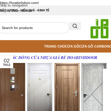
https://hoabinhdoor.com/
Skip to navigation
HẤT LƯỢNG - HIỆU QUẢ - KINH TẾ
Skip to main content
TRANG CHỦ
CỬA GỖ
CỬA GỖ CARBON
02
TH12