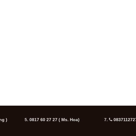
ng )
5.
0817 60 27 27
( Ms. Hoa)
7.
0837112727