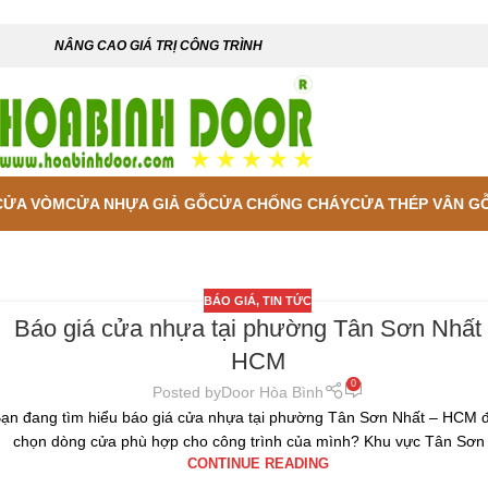
NÂNG CAO GIÁ TRỊ CÔNG TRÌNH
CỬA VÒM
CỬA NHỰA GIẢ GỖ
CỬA CHỐNG CHÁY
CỬA THÉP VÂN G
BÁO GIÁ
,
TIN TỨC
Báo giá cửa nhựa tại phường Tân Sơn Nhất
HCM
0
Posted by
Door Hòa Bình
ạn đang tìm hiểu báo giá cửa nhựa tại phường Tân Sơn Nhất – HCM đ
chọn dòng cửa phù hợp cho công trình của mình? Khu vực Tân Sơn .
CONTINUE READING