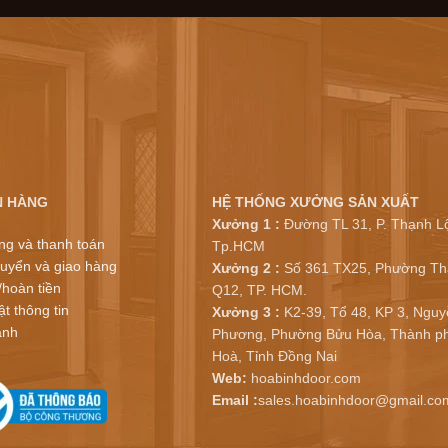
N HÀNG
HỆ THỐNG XƯỞNG SẢN XUẤT
Xưởng 1 :
Đường TL 31, P. Thạnh Lộ
ng và thanh toán
Tp.HCM
uyển và giao hàng
Xưởng 2 :
Số 361 TX25, Phường Th
/hoàn tiền
Q12, TP. HCM.
t thông tin
Xưởng 3 :
K2-39, Tổ 48, KP 3, Nguy
ành
Phương, Phường Bửu Hòa, Thành ph
Hoà, Tỉnh Đồng Nai
Web:
hoabinhdoor.com
Email :
sales.hoabinhdoor@gmail.co