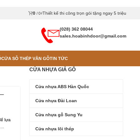
0
Thiết kế thi công trọn gói tặng ngay 5 triệu
/
0
₫
(028) 362 08044
sales.hoabinhdoor@gmail.com
Ỗ
CỬA SỖ THÉP VÂN GỖ
TIN TỨC
CỬA NHỰA GIẢ GỖ
Cửa nhựa ABS Hàn Quốc
 –
Cửa nhựa Đài Loan
Cửa nhựa gỗ Sung Yu
ể lựa
..
Cửa nhựa lõi thép