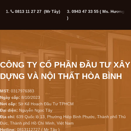
1.
0813 11 27 27 (Mr Tây)
3.
0943 47 33 55
( Ms. Hương
5
)
CÔNG TY CỔ PHẦN ĐẦU TƯ XÂY
DỰNG VÀ NỘI THẤT HÒA BÌNH
MST:
0317976383
Ngày cấp:
8/10/2023
Nơi cấp:
Sở Kế Hoạch Đầu Tư TPHCM
Đại diện:
Nguyễn Ngọc Tây
Địa chỉ:
639 Quốc lộ 13, Phường Hiệp Bình Phước, Thành phố Thủ
Đức, Thành phố Hồ Chí Minh, Việt Nam
Hotline:
0813112727 ( Mr Tây )