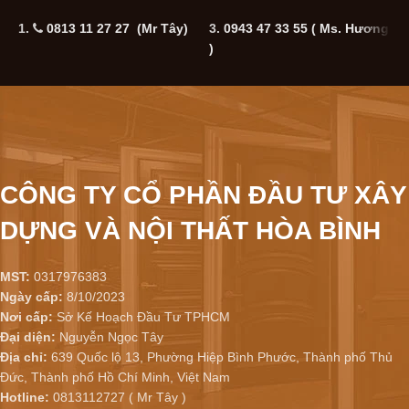
1.
0813 11 27 27 (Mr Tây)
3.
0943 47 33 55
( Ms. Hương
5
)
CÔNG TY CỔ PHẦN ĐẦU TƯ XÂY
DỰNG VÀ NỘI THẤT HÒA BÌNH
MST:
0317976383
Ngày cấp:
8/10/2023
Nơi cấp:
Sở Kế Hoạch Đầu Tư TPHCM
Đại diện:
Nguyễn Ngọc Tây
Địa chỉ:
639 Quốc lộ 13, Phường Hiệp Bình Phước, Thành phố Thủ
Đức, Thành phố Hồ Chí Minh, Việt Nam
Hotline:
0813112727 ( Mr Tây )