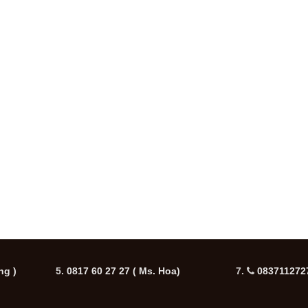
ng )
5.
0817 60 27 27
( Ms. Hoa)
7.
0837112727