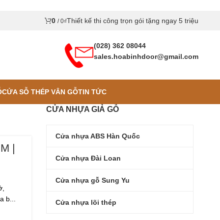
0
Thiết kế thi công trọn gói tặng ngay 5 triệu
/
0
₫
(028) 362 08044
sales.hoabinhdoor@gmail.com
Ỗ
CỬA SỖ THÉP VÂN GỖ
TIN TỨC
CỬA NHỰA GIẢ GỖ
Cửa nhựa ABS Hàn Quốc
M |
Cửa nhựa Đài Loan
Cửa nhựa gỗ Sung Yu
ở,
 b...
Cửa nhựa lõi thép