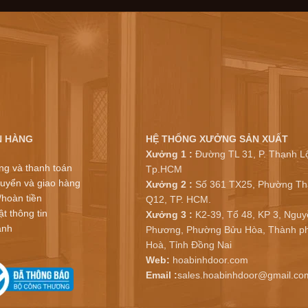
N HÀNG
HỆ THỐNG XƯỞNG SẢN XUẤT
Xưởng 1 :
Đường TL 31, P. Thạnh Lộ
ng và thanh toán
Tp.HCM
uyển và giao hàng
Xưởng 2 :
Số 361 TX25, Phường Th
/hoàn tiền
Q12, TP. HCM.
t thông tin
Xưởng 3 :
K2-39, Tổ 48, KP 3, Nguy
ành
Phương, Phường Bửu Hòa, Thành ph
Hoà, Tỉnh Đồng Nai
Web:
hoabinhdoor.com
Email :
sales.hoabinhdoor@gmail.co