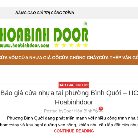
NÂNG CAO GIÁ TRỊ CÔNG TRÌNH
CỬA VÒM
CỬA NHỰA GIẢ GỖ
CỬA CHỐNG CHÁY
CỬA THÉP VÂN G
BÁO GIÁ
,
TIN TỨC
Báo giá cửa nhựa tại phường Bình Quới – HC
Hoabinhdoor
0
Posted by
Door Hòa Bình
Phường Bình Quới đang phát triển mạnh với nhiều công trình nhà 
homestay và khu nghỉ dưỡng ven sông, khiến nhu cầu lắp đặt cửa nhựa
CONTINUE READING