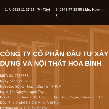
1.
0813 11 27 27 (Mr Tây)
3.
0943 47 33 55
( Ms. Hương
5
)
CÔNG TY CỔ PHẦN ĐẦU TƯ XÂY
DỰNG VÀ NỘI THẤT HÒA BÌNH
MST:
0317976383
Ngày cấp:
8/10/2023
Nơi cấp:
Sở Kế Hoạch Đầu Tư TPHCM
Đại diện:
Nguyễn Ngọc Tây
Địa chỉ:
639 Quốc lộ 13, Phường Hiệp Bình Phước, Thành phố Thủ
Đức, Thành phố Hồ Chí Minh, Việt Nam
Hotline:
0813112727 ( Mr Tây )