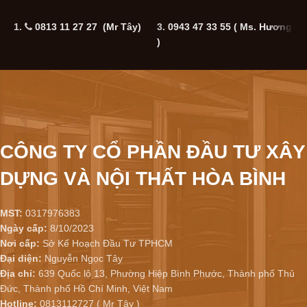
1.
0813 11 27 27 (Mr Tây)
3.
0943 47 33 55
( Ms. Hương
5
)
CÔNG TY CỔ PHẦN ĐẦU TƯ XÂY
DỰNG VÀ NỘI THẤT HÒA BÌNH
MST:
0317976383
Ngày cấp:
8/10/2023
Nơi cấp:
Sở Kế Hoạch Đầu Tư TPHCM
Đại diện:
Nguyễn Ngọc Tây
Địa chỉ:
639 Quốc lộ 13, Phường Hiệp Bình Phước, Thành phố Thủ
Đức, Thành phố Hồ Chí Minh, Việt Nam
Hotline:
0813112727 ( Mr Tây )