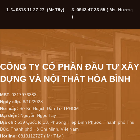
1.
0813 11 27 27 (Mr Tây)
3.
0943 47 33 55
( Ms. Hương
5
)
CÔNG TY CỔ PHẦN ĐẦU TƯ XÂY
DỰNG VÀ NỘI THẤT HÒA BÌNH
MST:
0317976383
Ngày cấp:
8/10/2023
Nơi cấp:
Sở Kế Hoạch Đầu Tư TPHCM
Đại diện:
Nguyễn Ngọc Tây
Địa chỉ:
639 Quốc lộ 13, Phường Hiệp Bình Phước, Thành phố Thủ
Đức, Thành phố Hồ Chí Minh, Việt Nam
Hotline:
0813112727 ( Mr Tây )