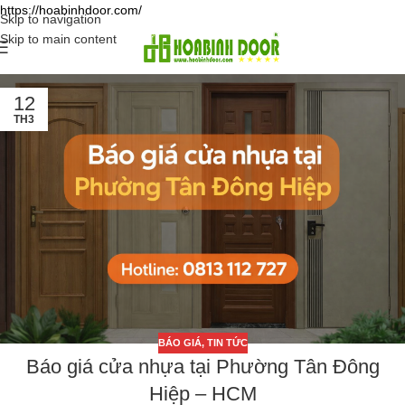
https://hoabinhdoor.com/
Skip to navigation
Skip to main content
12
TH3
BÁO GIÁ
,
TIN TỨC
Báo giá cửa nhựa tại Phường Tân Đông
Hiệp – HCM