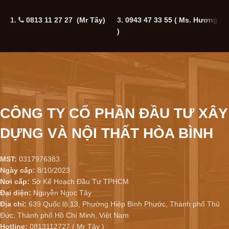
1.
0813 11 27 27 (Mr Tây)
3.
0943 47 33 55
( Ms. Hương
5
)
CÔNG TY CỔ PHẦN ĐẦU TƯ XÂY
DỰNG VÀ NỘI THẤT HÒA BÌNH
MST:
0317976383
Ngày cấp:
8/10/2023
Nơi cấp:
Sở Kế Hoạch Đầu Tư TPHCM
Đại diện:
Nguyễn Ngọc Tây
Địa chỉ:
639 Quốc lộ 13, Phường Hiệp Bình Phước, Thành phố Thủ
Đức, Thành phố Hồ Chí Minh, Việt Nam
Hotline:
0813112727 ( Mr Tây )