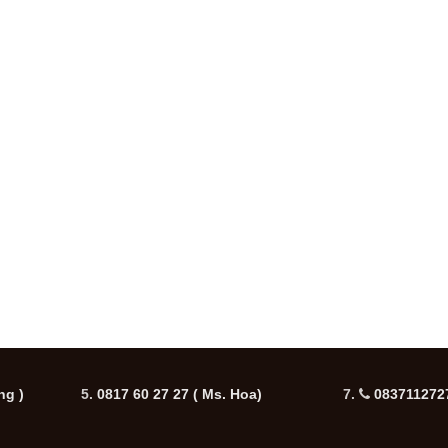
ng )
5.
0817 60 27 27
( Ms. Hoa)
7.
0837112727