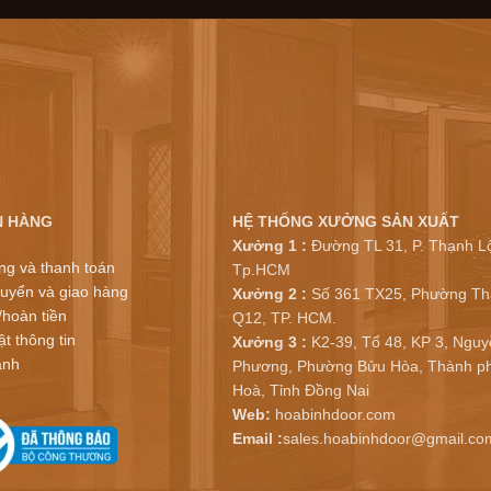
N HÀNG
HỆ THỐNG XƯỞNG SẢN XUẤT
Xưởng 1 :
Đường TL 31, P. Thạnh Lộ
ng và thanh toán
Tp.HCM
uyển và giao hàng
Xưởng 2 :
Số 361 TX25, Phường Th
/hoàn tiền
Q12, TP. HCM.
t thông tin
Xưởng 3 :
K2-39, Tổ 48, KP 3, Nguy
ành
Phương, Phường Bửu Hòa, Thành ph
Hoà, Tỉnh Đồng Nai
Web:
hoabinhdoor.com
Email :
sales.hoabinhdoor@gmail.co