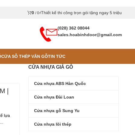
0
Thiết kế thi công trọn gói tặng ngay 5 triệu
/
0
₫
(028) 362 08044
sales.hoabinhdoor@gmail.com
Ỗ
CỬA SỖ THÉP VÂN GỖ
TIN TỨC
CỬA NHỰA GIẢ GỖ
Cửa nhựa ABS Hàn Quốc
M |
Cửa nhựa Đài Loan
Cửa nhựa gỗ Sung Yu
ể lựa
..
Cửa nhựa lõi thép