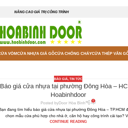
NÂNG CAO GIÁ TRỊ CÔNG TRÌNH
CỬA VÒM
CỬA NHỰA GIẢ GỖ
CỬA CHỐNG CHÁY
CỬA THÉP VÂN G
BÁO GIÁ
,
TIN TỨC
Báo giá cửa nhựa tại phường Đông Hòa – HC
Hoabinhdoor
0
Posted by
Door Hòa Bình
Bạn đang tìm hiểu báo giá cửa nhựa tại phường Đông Hòa – TP.HCM đ
chọn mẫu cửa phù hợp cho nhà ở, căn hộ hay công trình cải tạo? V.
CONTINUE READING