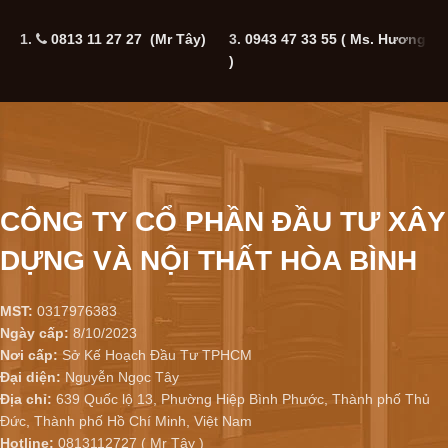
1.
0813 11 27 27 (Mr Tây)
3.
0943 47 33 55
( Ms. Hương
5
)
CÔNG TY CỔ PHẦN ĐẦU TƯ XÂY
DỰNG VÀ NỘI THẤT HÒA BÌNH
MST:
0317976383
Ngày cấp:
8/10/2023
Nơi cấp:
Sở Kế Hoạch Đầu Tư TPHCM
Đại diện:
Nguyễn Ngọc Tây
Địa chỉ:
639 Quốc lộ 13, Phường Hiệp Bình Phước, Thành phố Thủ
Đức, Thành phố Hồ Chí Minh, Việt Nam
Hotline:
0813112727 ( Mr Tây )