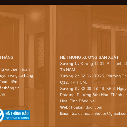
N HÀNG
HỆ THỐNG XƯỞNG SẢN XUẤT
Xưởng 1 :
Đường TL 31, P. Thạnh Lộ
ng và thanh toán
Tp.HCM
uyển và giao hàng
Xưởng 2 :
Số 361 TX25, Phường Th
/hoàn tiền
Q12, TP. HCM.
t thông tin
Xưởng 3 :
K2-39, Tổ 48, KP 3, Nguy
ành
Phương, Phường Bửu Hòa, Thành ph
Hoà, Tỉnh Đồng Nai
Web:
hoabinhdoor.com
Email :
sales.hoabinhdoor@gmail.co