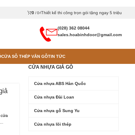
0
Thiết kế thi công trọn gói tặng ngay 5 triệu
/
0
₫
(028) 362 08044
sales.hoabinhdoor@gmail.com
Ỗ
CỬA SỖ THÉP VÂN GỖ
TIN TỨC
CỬA NHỰA GIẢ GỖ
Cửa nhựa ABS Hàn Quốc
giả
Cửa nhựa Đài Loan
Cửa nhựa gỗ Sung Yu
 cửa
..
Cửa nhựa lõi thép