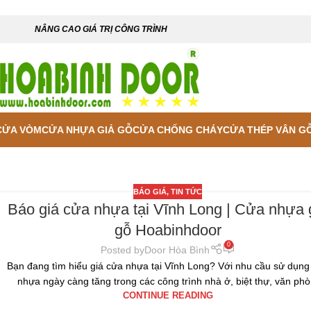
NÂNG CAO GIÁ TRỊ CÔNG TRÌNH
CỬA VÒM
CỬA NHỰA GIẢ GỖ
CỬA CHỐNG CHÁY
CỬA THÉP VÂN G
BÁO GIÁ
,
TIN TỨC
Báo giá cửa nhựa tại Vĩnh Long | Cửa nhựa 
gỗ Hoabinhdoor
0
Posted by
Door Hòa Bình
Bạn đang tìm hiểu giá cửa nhựa tại Vĩnh Long? Với nhu cầu sử dụng
nhựa ngày càng tăng trong các công trình nhà ở, biệt thự, văn phò.
CONTINUE READING