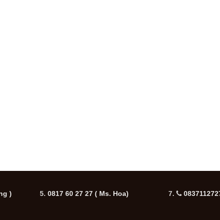
ng )
5.
0817 60 27 27
( Ms. Hoa)
7.
0837112727