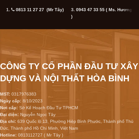
1.
0813 11 27 27 (Mr Tây)
3.
0943 47 33 55
( Ms. Hương
5
)
CÔNG TY CỔ PHẦN ĐẦU TƯ XÂY
DỰNG VÀ NỘI THẤT HÒA BÌNH
MST:
0317976383
Ngày cấp:
8/10/2023
Nơi cấp:
Sở Kế Hoạch Đầu Tư TPHCM
Đại diện:
Nguyễn Ngọc Tây
Địa chỉ:
639 Quốc lộ 13, Phường Hiệp Bình Phước, Thành phố Thủ
Đức, Thành phố Hồ Chí Minh, Việt Nam
Hotline:
0813112727 ( Mr Tây )