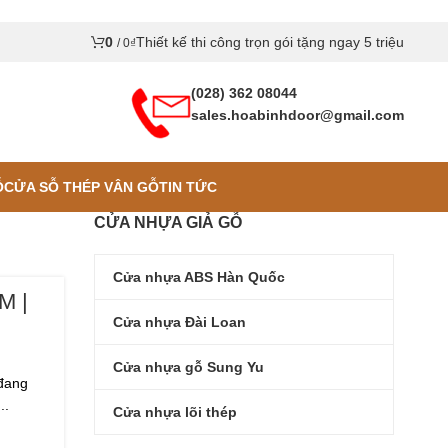
0
Thiết kế thi công trọn gói tặng ngay 5 triệu
/
0
₫
(028) 362 08044
sales.hoabinhdoor@gmail.com
Ỗ
CỬA SỖ THÉP VÂN GỖ
TIN TỨC
CỬA NHỰA GIẢ GỖ
Cửa nhựa ABS Hàn Quốc
M |
Cửa nhựa Đài Loan
Cửa nhựa gỗ Sung Yu
 đang
..
Cửa nhựa lõi thép