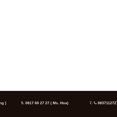
ng )
5.
0817 60 27 27
( Ms. Hoa)
7.
0837112727