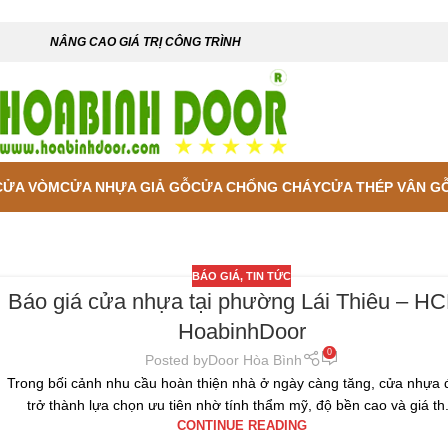
NÂNG CAO GIÁ TRỊ CÔNG TRÌNH
CỬA VÒM
CỬA NHỰA GIẢ GỖ
CỬA CHỐNG CHÁY
CỬA THÉP VÂN G
BÁO GIÁ
,
TIN TỨC
Báo giá cửa nhựa tại phường Lái Thiêu – HC
HoabinhDoor
0
Posted by
Door Hòa Bình
Trong bối cảnh nhu cầu hoàn thiện nhà ở ngày càng tăng, cửa nhựa
trở thành lựa chọn ưu tiên nhờ tính thẩm mỹ, độ bền cao và giá th.
CONTINUE READING