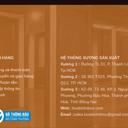
N HÀNG
HỆ THỐNG XƯỞNG SẢN XUẤT
Xưởng 1 :
Đường TL 31, P. Thạnh Lộ
ng và thanh toán
Tp.HCM
uyển và giao hàng
Xưởng 2 :
Số 361 TX25, Phường Th
/hoàn tiền
Q12, TP. HCM.
t thông tin
Xưởng 3 :
K2-39, Tổ 48, KP 3, Nguy
ành
Phương, Phường Bửu Hòa, Thành ph
Hoà, Tỉnh Đồng Nai
Web:
hoabinhdoor.com
Email :
sales.hoabinhdoor@gmail.co