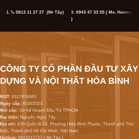
1.
0813 11 27 27 (Mr Tây)
3.
0943 47 33 55
( Ms. Hương
5
)
CÔNG TY CỔ PHẦN ĐẦU TƯ XÂY
DỰNG VÀ NỘI THẤT HÒA BÌNH
MST:
0317976383
Ngày cấp:
8/10/2023
Nơi cấp:
Sở Kế Hoạch Đầu Tư TPHCM
Đại diện:
Nguyễn Ngọc Tây
Địa chỉ:
639 Quốc lộ 13, Phường Hiệp Bình Phước, Thành phố Thủ
Đức, Thành phố Hồ Chí Minh, Việt Nam
Hotline:
0813112727 ( Mr Tây )