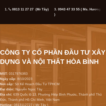
1.
0813 11 27 27 (Mr Tây)
3.
0943 47 33 55
( Ms. Hương
5
)
CÔNG TY CỔ PHẦN ĐẦU TƯ XÂY
DỰNG VÀ NỘI THẤT HÒA BÌNH
MST:
0317976383
Ngày cấp:
8/10/2023
Nơi cấp:
Sở Kế Hoạch Đầu Tư TPHCM
Đại diện:
Nguyễn Ngọc Tây
Địa chỉ:
639 Quốc lộ 13, Phường Hiệp Bình Phước, Thành phố Thủ
Đức, Thành phố Hồ Chí Minh, Việt Nam
Hotline:
0813112727 ( Mr Tây )