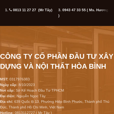
1.
0813 11 27 27 (Mr Tây)
3.
0943 47 33 55
( Ms. Hương
5
)
CÔNG TY CỔ PHẦN ĐẦU TƯ XÂY
DỰNG VÀ NỘI THẤT HÒA BÌNH
MST:
0317976383
Ngày cấp:
8/10/2023
Nơi cấp:
Sở Kế Hoạch Đầu Tư TPHCM
Đại diện:
Nguyễn Ngọc Tây
Địa chỉ:
639 Quốc lộ 13, Phường Hiệp Bình Phước, Thành phố Thủ
Đức, Thành phố Hồ Chí Minh, Việt Nam
Hotline:
0813112727 ( Mr Tây )