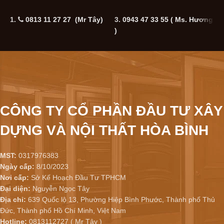
1.
0813 11 27 27 (Mr Tây)
3.
0943 47 33 55
( Ms. Hương
5
)
CÔNG TY CỔ PHẦN ĐẦU TƯ XÂY
DỰNG VÀ NỘI THẤT HÒA BÌNH
MST:
0317976383
Ngày cấp:
8/10/2023
Nơi cấp:
Sở Kế Hoạch Đầu Tư TPHCM
Đại diện:
Nguyễn Ngọc Tây
Địa chỉ:
639 Quốc lộ 13, Phường Hiệp Bình Phước, Thành phố Thủ
Đức, Thành phố Hồ Chí Minh, Việt Nam
Hotline:
0813112727 ( Mr Tây )