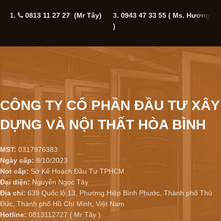
1.
0813 11 27 27 (Mr Tây)
3.
0943 47 33 55
( Ms. Hương
5
)
CÔNG TY CỔ PHẦN ĐẦU TƯ XÂY
DỰNG VÀ NỘI THẤT HÒA BÌNH
MST:
0317976383
Ngày cấp:
8/10/2023
Nơi cấp:
Sở Kế Hoạch Đầu Tư TPHCM
Đại diện:
Nguyễn Ngọc Tây
Địa chỉ:
639 Quốc lộ 13, Phường Hiệp Bình Phước, Thành phố Thủ
Đức, Thành phố Hồ Chí Minh, Việt Nam
Hotline:
0813112727 ( Mr Tây )