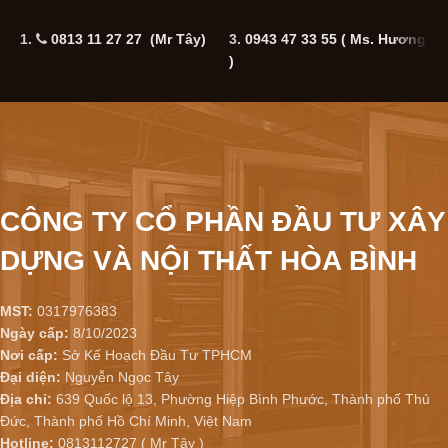
1.
0813 11 27 27 (Mr Tây)
3.
0943 47 33 55
( Ms. Hương
5
)
CÔNG TY CỔ PHẦN ĐẦU TƯ XÂY
DỰNG VÀ NỘI THẤT HÒA BÌNH
MST:
0317976383
Ngày cấp:
8/10/2023
Nơi cấp:
Sở Kế Hoạch Đầu Tư TPHCM
Đại diện:
Nguyễn Ngọc Tây
Địa chỉ:
639 Quốc lộ 13, Phường Hiệp Bình Phước, Thành phố Thủ
Đức, Thành phố Hồ Chí Minh, Việt Nam
Hotline:
0813112727 ( Mr Tây )