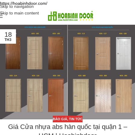
https://hoabinhdoor.com/
Skip to navigation
Skip to main content
18
TH3
BÁO GIÁ
,
TIN TỨC
Giá Cửa nhựa abs hàn quốc tại quận 1 –