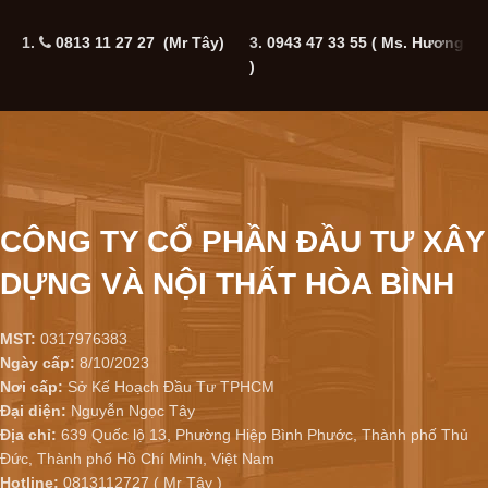
1.
0813 11 27 27 (Mr Tây)
3.
0943 47 33 55
( Ms. Hương
5
)
CÔNG TY CỔ PHẦN ĐẦU TƯ XÂY
DỰNG VÀ NỘI THẤT HÒA BÌNH
MST:
0317976383
Ngày cấp:
8/10/2023
Nơi cấp:
Sở Kế Hoạch Đầu Tư TPHCM
Đại diện:
Nguyễn Ngọc Tây
Địa chỉ:
639 Quốc lộ 13, Phường Hiệp Bình Phước, Thành phố Thủ
Đức, Thành phố Hồ Chí Minh, Việt Nam
Hotline:
0813112727 ( Mr Tây )