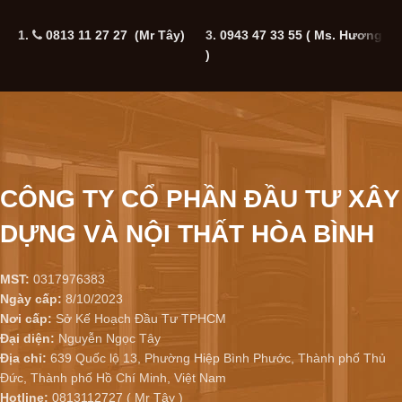
1.
0813 11 27 27 (Mr Tây)
3.
0943 47 33 55
( Ms. Hương
5
)
CÔNG TY CỔ PHẦN ĐẦU TƯ XÂY
DỰNG VÀ NỘI THẤT HÒA BÌNH
MST:
0317976383
Ngày cấp:
8/10/2023
Nơi cấp:
Sở Kế Hoạch Đầu Tư TPHCM
Đại diện:
Nguyễn Ngọc Tây
Địa chỉ:
639 Quốc lộ 13, Phường Hiệp Bình Phước, Thành phố Thủ
Đức, Thành phố Hồ Chí Minh, Việt Nam
Hotline:
0813112727 ( Mr Tây )