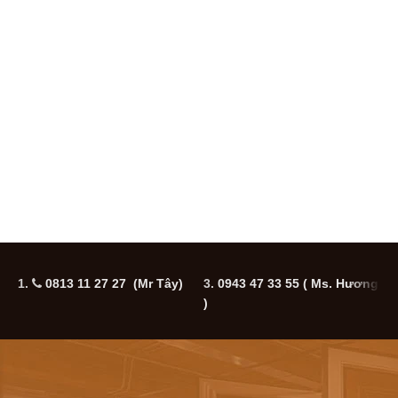
1.
0813 11 27 27 (Mr Tây)
3.
0943 47 33 55
( Ms. Hương
5
)