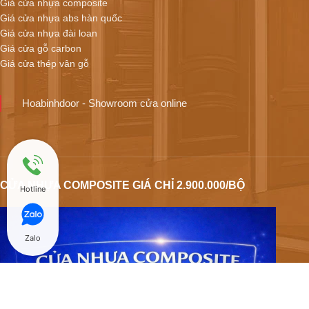
Giá cửa nhựa composite
Giá cửa nhựa abs hàn quốc
Giá cửa nhựa đài loan
Giá cửa gỗ carbon
Giá cửa thép vân gỗ
Hoabinhdoor - Showroom cửa online
CỬA NHỰA COMPOSITE GIÁ CHỈ 2.900.000/BỘ
Hotline
Zalo