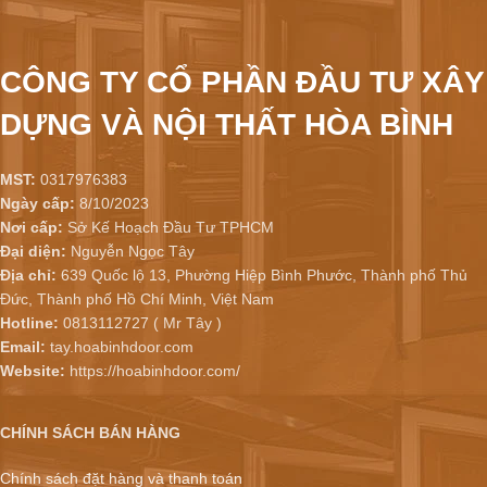
CÔNG TY CỔ PHẦN ĐẦU TƯ XÂY
DỰNG VÀ NỘI THẤT HÒA BÌNH
MST:
0317976383
Ngày cấp:
8/10/2023
Nơi cấp:
Sở Kế Hoạch Đầu Tư TPHCM
Đại diện:
Nguyễn Ngọc Tây
Địa chỉ:
639 Quốc lộ 13, Phường Hiệp Bình Phước, Thành phố Thủ
Đức, Thành phố Hồ Chí Minh, Việt Nam
Hotline:
0813112727 ( Mr Tây )
Email:
tay.hoabinhdoor.com
Website:
https://hoabinhdoor.com/
CHÍNH SÁCH BÁN HÀNG
Chính sách đặt hàng và thanh toán