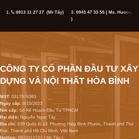
1.
0813 11 27 27 (Mr Tây)
3.
0943 47 33 55
( Ms. Hương
5
)
CÔNG TY CỔ PHẦN ĐẦU TƯ XÂY
DỰNG VÀ NỘI THẤT HÒA BÌNH
MST:
0317976383
Ngày cấp:
8/10/2023
Nơi cấp:
Sở Kế Hoạch Đầu Tư TPHCM
Đại diện:
Nguyễn Ngọc Tây
Địa chỉ:
639 Quốc lộ 13, Phường Hiệp Bình Phước, Thành phố Thủ
Đức, Thành phố Hồ Chí Minh, Việt Nam
Hotline:
0813112727 ( Mr Tây )