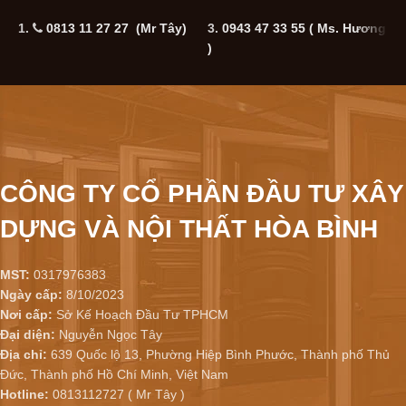
1.
0813 11 27 27 (Mr Tây)
3.
0943 47 33 55
( Ms. Hương
5
)
CÔNG TY CỔ PHẦN ĐẦU TƯ XÂY
DỰNG VÀ NỘI THẤT HÒA BÌNH
MST:
0317976383
Ngày cấp:
8/10/2023
Nơi cấp:
Sở Kế Hoạch Đầu Tư TPHCM
Đại diện:
Nguyễn Ngọc Tây
Địa chỉ:
639 Quốc lộ 13, Phường Hiệp Bình Phước, Thành phố Thủ
Đức, Thành phố Hồ Chí Minh, Việt Nam
Hotline:
0813112727 ( Mr Tây )