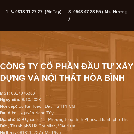
1.
0813 11 27 27 (Mr Tây)
3.
0943 47 33 55
( Ms. Hương
5
)
CÔNG TY CỔ PHẦN ĐẦU TƯ XÂY
DỰNG VÀ NỘI THẤT HÒA BÌNH
MST:
0317976383
Ngày cấp:
8/10/2023
Nơi cấp:
Sở Kế Hoạch Đầu Tư TPHCM
Đại diện:
Nguyễn Ngọc Tây
Địa chỉ:
639 Quốc lộ 13, Phường Hiệp Bình Phước, Thành phố Thủ
Đức, Thành phố Hồ Chí Minh, Việt Nam
Hotline:
0813112727 ( Mr Tây )