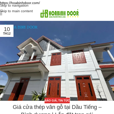
https://hoabinhdoor.com/
Skip to navigation
Skip to main content
10
TH12
BÁO GIÁ
,
TIN TỨC
Giá cửa thép vân gỗ tại Dầu Tiếng –