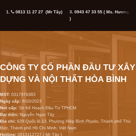
1.
0813 11 27 27 (Mr Tây)
3.
0943 47 33 55
( Ms. Hương
5
)
CÔNG TY CỔ PHẦN ĐẦU TƯ XÂY
DỰNG VÀ NỘI THẤT HÒA BÌNH
MST:
0317976383
Ngày cấp:
8/10/2023
Nơi cấp:
Sở Kế Hoạch Đầu Tư TPHCM
Đại diện:
Nguyễn Ngọc Tây
Địa chỉ:
639 Quốc lộ 13, Phường Hiệp Bình Phước, Thành phố Thủ
Đức, Thành phố Hồ Chí Minh, Việt Nam
Hotline:
0813112727 ( Mr Tây )