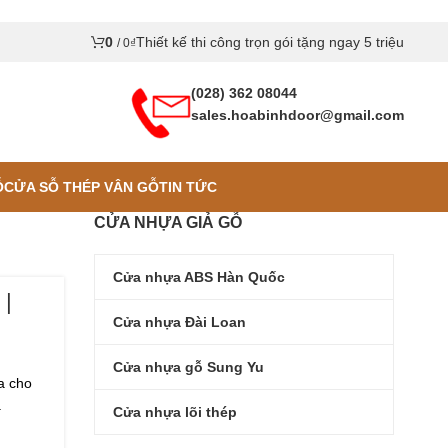
0
Thiết kế thi công trọn gói tặng ngay 5 triệu
/
0
₫
(028) 362 08044
sales.hoabinhdoor@gmail.com
Ỗ
CỬA SỖ THÉP VÂN GỖ
TIN TỨC
CỬA NHỰA GIẢ GỖ
Cửa nhựa ABS Hàn Quốc
 |
Cửa nhựa Đài Loan
Cửa nhựa gỗ Sung Yu
a cho
.
Cửa nhựa lõi thép