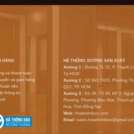
N HÀNG
HỆ THỐNG XƯỞNG SẢN XUẤT
Xưởng 1 :
Đường TL 31, P. Thạnh Lộ
ng và thanh toán
Tp.HCM
uyển và giao hàng
Xưởng 2 :
Số 361 TX25, Phường Th
/hoàn tiền
Q12, TP. HCM.
t thông tin
Xưởng 3 :
K2-39, Tổ 48, KP 3, Nguy
ành
Phương, Phường Bửu Hòa, Thành ph
Hoà, Tỉnh Đồng Nai
Web:
hoabinhdoor.com
Email :
sales.hoabinhdoor@gmail.co