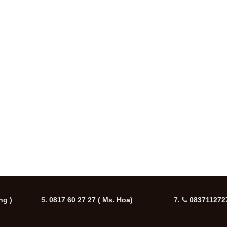
ng )
5.
0817 60 27 27
( Ms. Hoa)
7.
0837112727