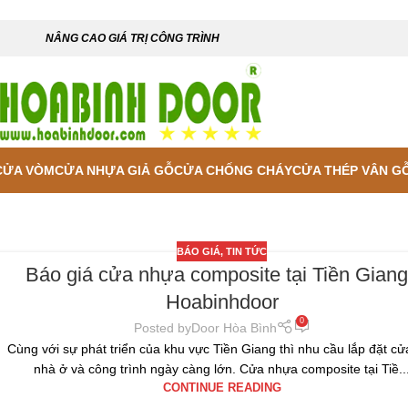
NÂNG CAO GIÁ TRỊ CÔNG TRÌNH
CỬA VÒM
CỬA NHỰA GIẢ GỖ
CỬA CHỐNG CHÁY
CỬA THÉP VÂN G
BÁO GIÁ
,
TIN TỨC
Báo giá cửa nhựa composite tại Tiền Giang
Hoabinhdoor
0
Posted by
Door Hòa Bình
Cùng với sự phát triển của khu vực Tiền Giang thì nhu cầu lắp đặt cử
nhà ở và công trình ngày càng lớn. Cửa nhựa composite tại Tiề..
CONTINUE READING