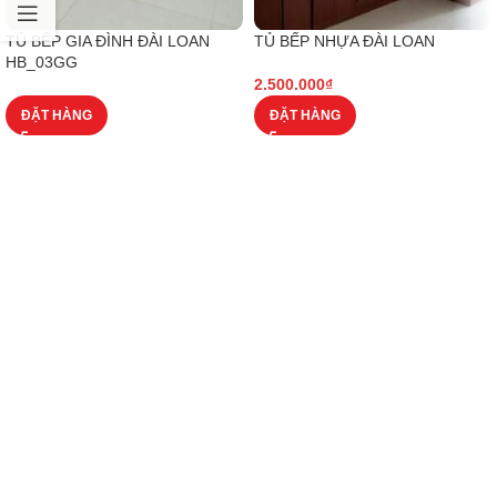
TỦ BẾP GIA ĐÌNH ĐÀI LOAN
TỦ BẾP NHỰA ĐÀI LOAN
HB_03GG
2.500.000
₫
ĐẶT HÀNG
ĐẶT HÀNG