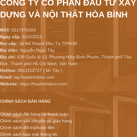
CÔNG TY CỔ PHẦN ĐẦU TƯ XÂY
DỰNG VÀ NỘI THẤT HÒA BÌNH
MST:
0317976383
Ngày cấp:
8/10/2023
Nơi cấp:
Sở Kế Hoạch Đầu Tư TPHCM
Đại diện:
Nguyễn Ngọc Tây
Địa chỉ:
639 Quốc lộ 13, Phường Hiệp Bình Phước, Thành phố Thủ
Đức, Thành phố Hồ Chí Minh, Việt Nam
Hotline:
0813112727 ( Mr Tây )
Email:
tay.hoabinhdoor.com
Website:
https://hoabinhdoor.com/
CHÍNH SÁCH BÁN HÀNG
Chính sách đặt hàng và thanh toán
Chính sách vận chuyển và giao hàng
Chính sách đổi trả/hoàn tiền
Chính sách bảo mật thông tin