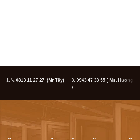
1.
0813 11 27 27 (Mr Tây)
3.
0943 47 33 55
( Ms. Hương
5
)