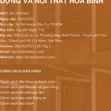
DỰNG VÀ NỘI THẤT HÒA BÌNH
MST:
0317976383
Ngày cấp:
8/10/2023
Nơi cấp:
Sở Kế Hoạch Đầu Tư TPHCM
Đại diện:
Nguyễn Ngọc Tây
Địa chỉ:
639 Quốc lộ 13, Phường Hiệp Bình Phước, Thành phố Thủ
Đức, Thành phố Hồ Chí Minh, Việt Nam
Hotline:
0813112727 ( Mr Tây )
Email:
tay.hoabinhdoor.com
Website:
https://hoabinhdoor.com/
CHÍNH SÁCH BÁN HÀNG
Chính sách đặt hàng và thanh toán
Chính sách vận chuyển và giao hàng
Chính sách đổi trả/hoàn tiền
Chính sách bảo mật thông tin
Chính sách bảo hành