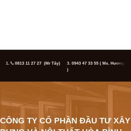
1.
0813 11 27 27 (Mr Tây)
3.
0943 47 33 55
( Ms. Hương
5
)
CÔNG TY CỔ PHẦN ĐẦU TƯ XÂY