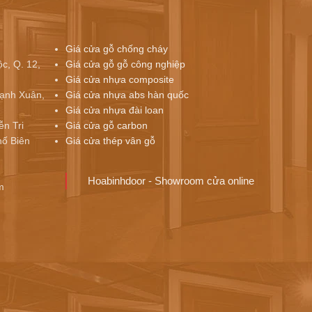
Giá cửa gỗ chống cháy
c, Q. 12,
Giá cửa gỗ gỗ công nghiệp
Giá cửa nhựa composite
ạnh Xuân,
Giá cửa nhựa abs hàn quốc
Giá cửa nhựa đài loan
ễn Tri
Giá cửa gỗ carbon
ố Biên
Giá cửa thép vân gỗ
Hoabinhdoor - Showroom cửa online
m