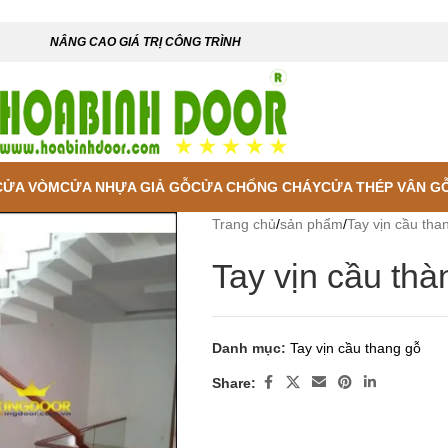
NÂNG CAO GIÁ TRỊ CÔNG TRÌNH
CỬA VÒM
CỬA NHỰA GIẢ GỖ
CỬA CHỐNG CHÁY
CỬA THÉP VÂN G
Trang chủ
/
sản phẩm
/
Tay vịn cầu tha
Tay vịn cầu thà
Danh mục:
Tay vịn cầu thang gỗ
Share: