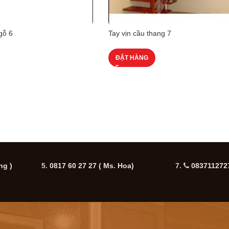
gỗ 6
Tay vịn cầu thang 7
ĐẶT HÀNG
ng )
5.
0817 60 27 27
( Ms. Hoa)
7.
0837112727