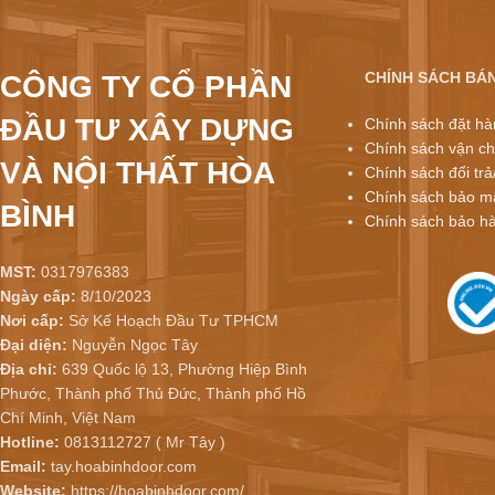
CHÍNH SÁCH BÁ
CÔNG TY CỔ PHẦN
ĐẦU TƯ XÂY DỰNG
Chính sách đặt hà
Chính sách vận ch
VÀ NỘI THẤT HÒA
Chính sách đổi trả
Chính sách bảo mậ
BÌNH
Chính sách bảo h
MST:
0317976383
Ngày cấp:
8/10/2023
Nơi cấp:
Sở Kế Hoạch Đầu Tư TPHCM
Đại diện:
Nguyễn Ngọc Tây
Địa chỉ:
639 Quốc lộ 13, Phường Hiệp Bình
Phước, Thành phố Thủ Đức, Thành phố Hồ
Chí Minh, Việt Nam
Hotline:
0813112727 ( Mr Tây )
Email:
tay.hoabinhdoor.com
Website:
https://hoabinhdoor.com/