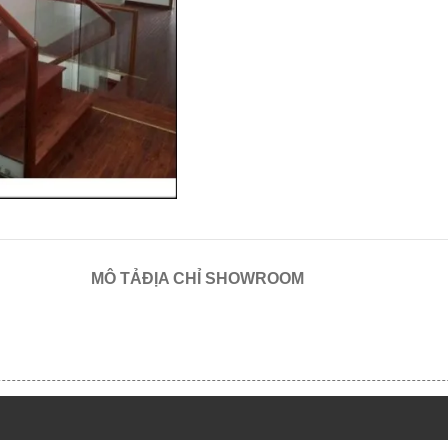
 enlarge
MÔ TẢ
ĐỊA CHỈ SHOWROOM