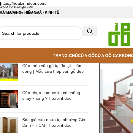
https://hoabinhdoor.com/
Skip to navigation
HẤT LƯỢNG - HIỆU QUẢ - KINH TẾ
Skip to main content
TRANG CHỦ
CỬA GỖ
CỬA GỖ CARBON
Cửa thép vân gỗ tại đà lạt – lâm
đồng | Mẫu cửa thép vân gỗ đẹp
Cửa nhựa composite có chống
cháy không ? Hoabinhdoor
Báo giá cửa nhựa tại phường Gia
Định – HCM | Hoabinhdoor