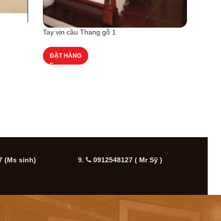
Tay vịn cầu Thang gỗ 1
Tay vị
ĐẶT HÀNG
ĐẶT
 (Ms sinh)
9.
0912548127 ( Mr Sỹ )
10.