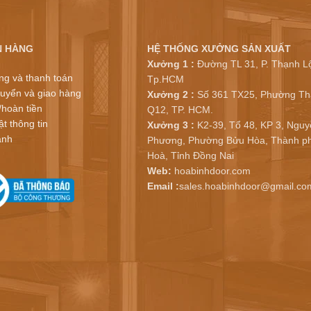
N HÀNG
HỆ THỐNG XƯỞNG SẢN XUẤT
Xưởng 1 :
Đường TL 31, P. Thạnh Lộ
ng và thanh toán
Tp.HCM
uyển và giao hàng
Xưởng 2 :
Số 361 TX25, Phường Th
/hoàn tiền
Q12, TP. HCM.
t thông tin
Xưởng 3 :
K2-39, Tổ 48, KP 3, Nguy
ành
Phương, Phường Bửu Hòa, Thành ph
Hoà, Tỉnh Đồng Nai
Web:
hoabinhdoor.com
Email :
sales.hoabinhdoor@gmail.co