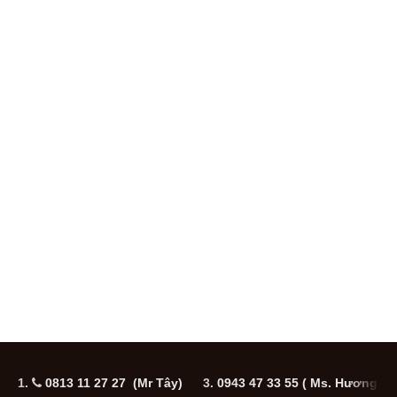
1.
0813 11 27 27 (Mr Tây)
3.
0943 47 33 55
( Ms. Hương
5