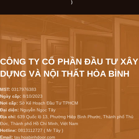
)
CÔNG TY CỔ PHẦN ĐẦU TƯ XÂY
DỰNG VÀ NỘI THẤT HÒA BÌNH
MST:
0317976383
Ngày cấp:
8/10/2023
Nơi cấp:
Sở Kế Hoạch Đầu Tư TPHCM
Đại diện:
Nguyễn Ngọc Tây
Địa chỉ:
639 Quốc lộ 13, Phường Hiệp Bình Phước, Thành phố Thủ
Đức, Thành phố Hồ Chí Minh, Việt Nam
Hotline:
0813112727 ( Mr Tây )
Email:
tay.hoabinhdoor.com