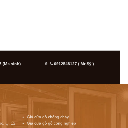
 (Ms sinh)
9.
0912548127 ( Mr Sỹ )
10.
Giá cửa gỗ chống cháy
c, Q. 12,
Giá cửa gỗ gỗ công nghiệp