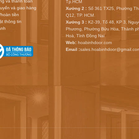
ng và thanh toán
Tp.HCM
uyển và giao hàng
Xưởng 2 :
Số 361 TX25, Phường Th
/hoàn tiền
Q12, TP. HCM.
t thông tin
Xưởng 3 :
K2-39, Tổ 48, KP 3, Nguy
ành
Phương, Phường Bửu Hòa, Thành ph
Hoà, Tỉnh Đồng Nai
Web:
hoabinhdoor.com
Email :
sales.hoabinhdoor@gmail.co