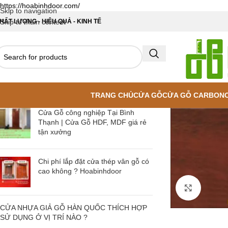
https://hoabinhdoor.com/
Skip to navigation
HẤT LƯỢNG - HIỆU QUẢ - KINH TẾ
Skip to main content
TRANG CHỦ
CỬA GỖ
CỬA GỖ CARBON
Cửa Gỗ công nghiệp Tại Bình
Thạnh | Cửa Gỗ HDF, MDF giá rẻ
tận xưởng
Chi phí lắp đặt cửa thép vân gỗ có
cao không ? Hoabinhdoor
Click to
CỬA NHỰA GIẢ GỖ HÀN QUỐC THÍCH HỢP
SỬ DỤNG Ở VỊ TRÍ NÀO ?