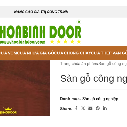
NÂNG CAO GIÁ TRỊ CÔNG TRÌNH
CỬA VÒM
CỬA NHỰA GIẢ GỖ
CỬA CHỐNG CHÁY
CỬA THÉP VÂN G
Trang chủ
/
sản phẩm
/
Sàn gỗ công ng
Sàn gỗ công ng
Danh mục:
Sàn gỗ công nghiệp
 enlarge
Share: