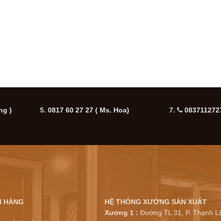
ng )
5.
0817 60 27 27
( Ms. Hoa)
7.
0837112727
N HÀNG
HỆ THỐNG XƯỞNG SẢN XUẤT
Xưởng 1 :
Đường TL 31, P. Thạnh Lộ