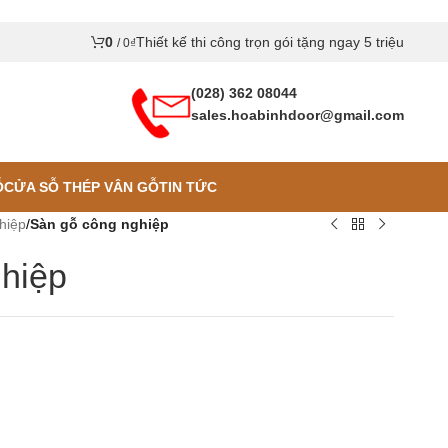
0
Thiết kế thi công trọn gói tặng ngay 5 triệu
/
0
₫
(028) 362 08044
sales.hoabinhdoor@gmail.com
Ỗ
CỬA SỖ THÉP VÂN GỖ
TIN TỨC
hiệp
/
Sàn gỗ công nghiệp
hiệp