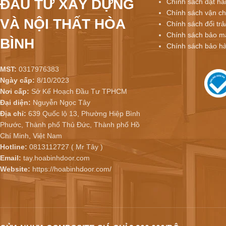
ĐẦU TƯ XÂY DỰNG
Chính sách đặt hà
Chính sách vận ch
VÀ NỘI THẤT HÒA
Chính sách đổi trả
Chính sách bảo mậ
BÌNH
Chính sách bảo h
MST:
0317976383
Ngày cấp:
8/10/2023
Nơi cấp:
Sở Kế Hoạch Đầu Tư TPHCM
Đại diện:
Nguyễn Ngọc Tây
Địa chỉ:
639 Quốc lộ 13, Phường Hiệp Bình
Phước, Thành phố Thủ Đức, Thành phố Hồ
Chí Minh, Việt Nam
Hotline:
0813112727 ( Mr Tây )
Email:
tay.hoabinhdoor.com
Website:
https://hoabinhdoor.com/