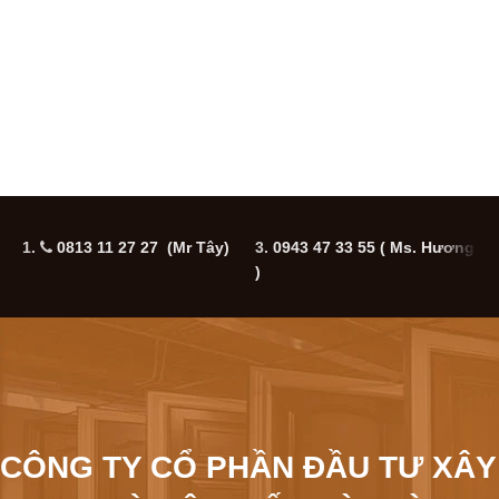
1.
0813 11 27 27 (Mr Tây)
3.
0943 47 33 55
( Ms. Hương
5
)
CÔNG TY CỔ PHẦN ĐẦU TƯ XÂY