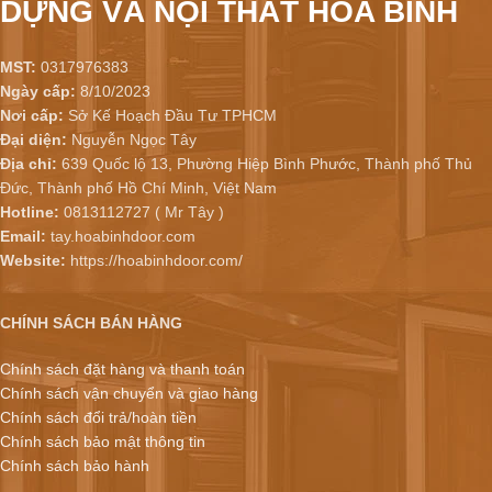
DỰNG VÀ NỘI THẤT HÒA BÌNH
MST:
0317976383
Ngày cấp:
8/10/2023
Nơi cấp:
Sở Kế Hoạch Đầu Tư TPHCM
Đại diện:
Nguyễn Ngọc Tây
Địa chỉ:
639 Quốc lộ 13, Phường Hiệp Bình Phước, Thành phố Thủ
Đức, Thành phố Hồ Chí Minh, Việt Nam
Hotline:
0813112727 ( Mr Tây )
Email:
tay.hoabinhdoor.com
Website:
https://hoabinhdoor.com/
CHÍNH SÁCH BÁN HÀNG
Chính sách đặt hàng và thanh toán
Chính sách vận chuyển và giao hàng
Chính sách đổi trả/hoàn tiền
Chính sách bảo mật thông tin
Chính sách bảo hành