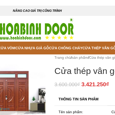
NÂNG CAO GIÁ TRỊ CÔNG TRÌNH
CỬA VÒM
CỬA NHỰA GIẢ GỖ
CỬA CHỐNG CHÁY
CỬA THÉP VÂN G
Trang chủ
/
sản phẩm
/
Cửa thép vân g
Cửa thép vân 
3.421.250
₫
3.600.000
₫
THÔNG TIN SẢN PHẨM
 enlarge
Tên sản phẩm:
Cử