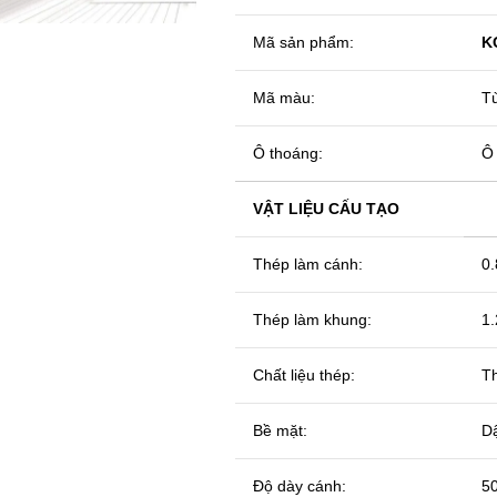
Mã sản phẩm:
KG
Mã màu:
Tù
Ô thoáng:
Ô 
VẬT LIỆU CẤU TẠO
Thép làm cánh:
0
Thép làm khung:
1
Chất liệu thép:
Th
Bề mặt:
Dậ
Độ dày cánh:
5