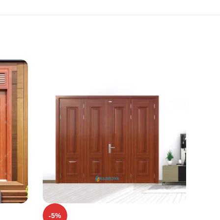
-5%
-1%