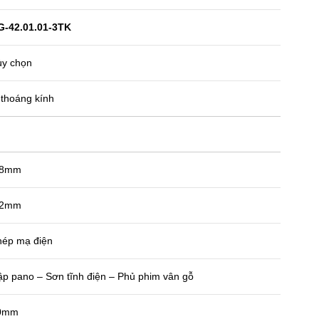
-42.01.01-3TK
y chọn
thoáng kính
.8mm
.2mm
ép mạ điện
p pano – Sơn tĩnh điện – Phủ phim vân gỗ
0mm