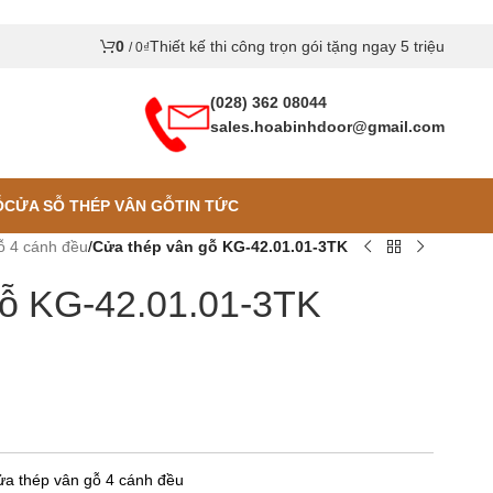
0
Thiết kế thi công trọn gói tặng ngay 5 triệu
/
0
₫
(028) 362 08044
sales.hoabinhdoor@gmail.com
Ỗ
CỬA SỖ THÉP VÂN GỖ
TIN TỨC
ỗ 4 cánh đều
/
Cửa thép vân gỗ KG-42.01.01-3TK
gỗ KG-42.01.01-3TK
a thép vân gỗ 4 cánh đều