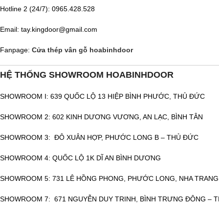
Hotline 2 (24/7): 0965.428.528
Email: tay.kingdoor@gmail.com
Fanpage:
Cửa thép vân gỗ hoabinhdoor
HỆ THỐNG SHOWROOM HOABINHDOOR
SHOWROOM I: 639 QUỐC LỘ 13 HIỆP BÌNH PHƯỚC, THỦ ĐỨC
SHOWROOM 2: 602 KINH DƯƠNG VƯƠNG, AN LẠC, BÌNH TÂN
SHOWROOM 3: ĐÔ XUÂN HỢP, PHƯỚC LONG B – THỦ ĐỨC
SHOWROOM 4: QUỐC LỘ 1K DĨ AN BÌNH DƯƠNG
SHOWROOM 5: 731 LÊ HỒNG PHONG, PHƯỚC LONG, NHA TRANG
SHOWROOM 7: 671 NGUYỄN DUY TRINH, BÌNH TRƯNG ĐÔNG – 