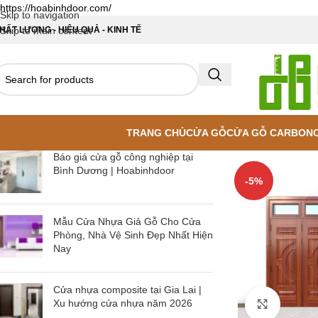
https://hoabinhdoor.com/
Skip to navigation
HẤT LƯỢNG - HIỆU QUẢ - KINH TẾ
Skip to main content
TRANG CHỦ
CỬA GỖ
CỬA GỖ CARBON
Báo giá cửa gỗ công nghiệp tại
Bình Dương | Hoabinhdoor
-5%
Mẫu Cửa Nhựa Giả Gỗ Cho Cửa
Phòng, Nhà Vệ Sinh Đẹp Nhất Hiện
Nay
Cửa nhựa composite tại Gia Lai |
Xu hướng cửa nhựa năm 2026
Click to