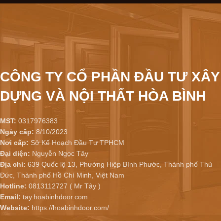
CÔNG TY CỔ PHẦN ĐẦU TƯ XÂY
DỰNG VÀ NỘI THẤT HÒA BÌNH
MST:
0317976383
Ngày cấp:
8/10/2023
Nơi cấp:
Sở Kế Hoạch Đầu Tư TPHCM
Đại diện:
Nguyễn Ngọc Tây
Địa chỉ:
639 Quốc lộ 13, Phường Hiệp Bình Phước, Thành phố Thủ
Đức, Thành phố Hồ Chí Minh, Việt Nam
Hotline:
0813112727 ( Mr Tây )
Email:
tay.hoabinhdoor.com
Website:
https://hoabinhdoor.com/