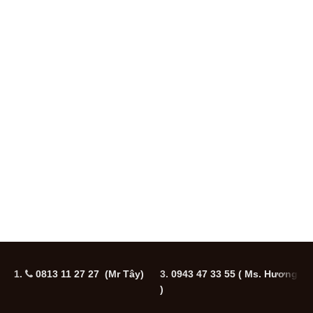
1.
0813 11 27 27 (Mr Tây)
3.
0943 47 33 55
( Ms. Hương
5
)