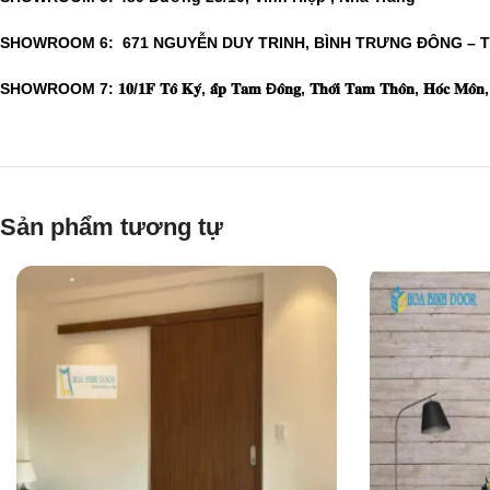
SHOWROOM 6: 671 NGUYỄN DUY TRINH, BÌNH TRƯNG ĐÔNG – 
SHOWROOM 7: 𝟏𝟎/𝟏𝐅 𝐓𝐨̂ 𝐊𝐲́, 𝐚̂́𝐩 𝐓𝐚𝐦 Đ𝐨̂𝐧𝐠, 𝐓𝐡𝐨̛́𝐢 𝐓𝐚𝐦 𝐓𝐡𝐨̂𝐧, 𝐇𝐨́𝐜 𝐌𝐨̂𝐧, 𝐓𝐡
Sản phẩm tương tự