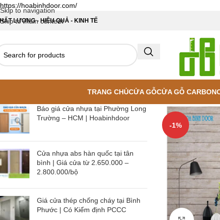
https://hoabinhdoor.com/
Skip to navigation
HẤT LƯỢNG - HIỆU QUẢ - KINH TẾ
Skip to main content
TRANG CHỦ
CỬA GỖ
CỬA GỖ CARBON
Báo giá cửa nhựa tại Phường Long
Trường – HCM | Hoabinhdoor
-1%
Cửa nhựa abs hàn quốc tại tân
bình | Giá cửa từ 2.650.000 –
2.800.000/bộ
Giá cửa thép chống cháy tại Bình
Phước | Có Kiểm định PCCC
Click to