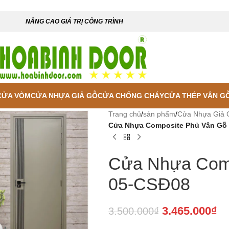
NÂNG CAO GIÁ TRỊ CÔNG TRÌNH
CỬA VÒM
CỬA NHỰA GIẢ GỖ
CỬA CHỐNG CHÁY
CỬA THÉP VÂN G
Trang chủ
/
sản phẩm
/
Cửa Nhựa Giả 
Cửa Nhựa Composite Phủ Vân Gỗ
Cửa Nhựa Comp
05-CSĐ08
3.465.000
₫
3.500.000
₫
 enlarge