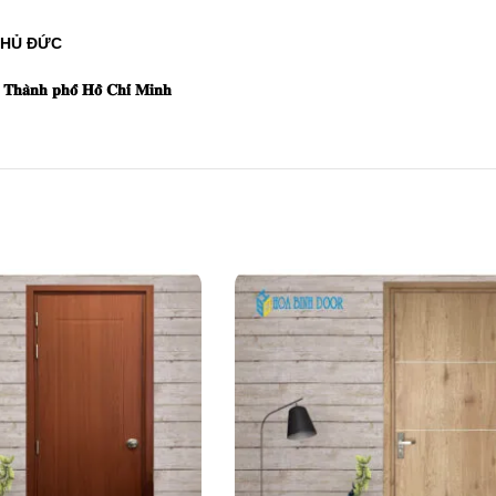
THỦ ĐỨC
̀𝐧𝐡 𝐩𝐡𝐨̂́ 𝐇𝐨̂̀ 𝐂𝐡𝐢́ 𝐌𝐢𝐧𝐡