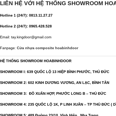
LIÊN HỆ VỚI HỆ THỐNG SHOWROOM HO
Hotline 1 (24/7): 0813.11.27.27
Hotline 2 (24/7): 0965.428.528
Email: tay.kingdoor@gmail.com
Fanpage:
Cửa nhựa composite hoabinhdoor
HỆ THỐNG SHOWROOM HOABINHDOOR
SHOWROOM I: 639 QUỐC LỘ 13 HIỆP BÌNH PHƯỚC, THỦ ĐỨC
SHOWROOM 2: 602 KINH DƯƠNG VƯƠNG, AN LẠC, BÌNH TÂN
SHOWROOM 3: ĐÔ XUÂN HỢP, PHƯỚC LONG B – THỦ ĐỨC
SHOWROOM 4: 235 QUỐC LỘ 1K, P LINH XUÂN – TP THỦ ĐỨC ( D
SHOWROOM 5: 489 Đường 23/10, Vĩnh Hiệp , Nha Trang