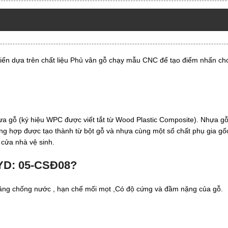
iến dựa trên chất liệu Phủ vân gỗ chạy mẫu CNC để tạo điểm nhấn c
 gỗ (ký hiệu WPC được viết tắt từ Wood Plastic Composite). Nhựa gỗ, 
tổng hợp được tạo thành từ bột gỗ và nhựa cùng một số chất phụ gia g
 cửa nhà vệ sinh.
SYD: 05-CSĐ08?
ăng chống nước , hạn chế mối mọt ,Có độ cứng và đầm nặng của gỗ.