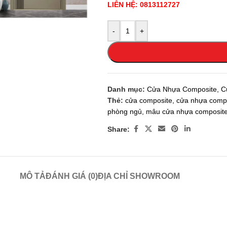
LIÊN HỆ: 0813112727
-
+
Danh mục:
Cửa Nhựa Composite
,
C
Thẻ:
cửa composite
,
cửa nhựa comp
phòng ngủ
,
mâu cửa nhựa composit
Share:
MÔ TẢ
ĐÁNH GIÁ (0)
ĐỊA CHỈ SHOWROOM