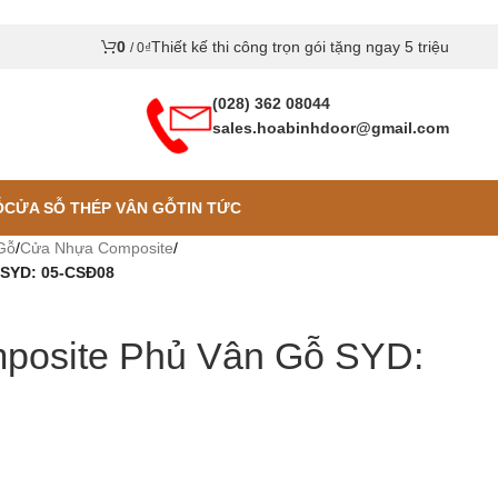
0
Thiết kế thi công trọn gói tặng ngay 5 triệu
/
0
₫
(028) 362 08044
sales.hoabinhdoor@gmail.com
Ỗ
CỬA SỖ THÉP VÂN GỖ
TIN TỨC
Gỗ
/
Cửa Nhựa Composite
/
 SYD: 05-CSĐ08
osite Phủ Vân Gỗ SYD: