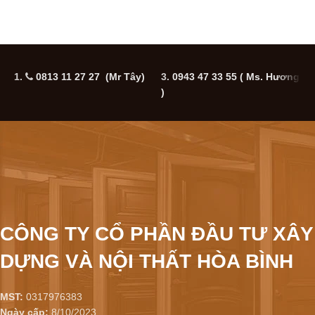
1.
0813 11 27 27 (Mr Tây)
3.
0943 47 33 55
( Ms. Hương
5
)
CÔNG TY CỔ PHẦN ĐẦU TƯ XÂY
DỰNG VÀ NỘI THẤT HÒA BÌNH
MST:
0317976383
Ngày cấp:
8/10/2023