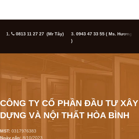
1.
0813 11 27 27 (Mr Tây)
3.
0943 47 33 55
( Ms. Hương
5
)
CÔNG TY CỔ PHẦN ĐẦU TƯ XÂY
DỰNG VÀ NỘI THẤT HÒA BÌNH
MST:
0317976383
Ngày cấp:
8/10/2023