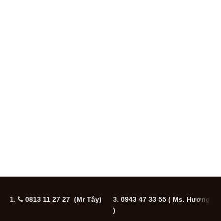
1.
0813 11 27 27 (Mr Tây)
3.
0943 47 33 55
( Ms. Hương
5
)