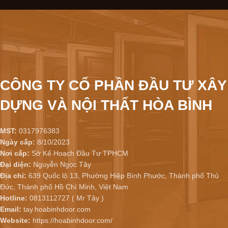
CÔNG TY CỔ PHẦN ĐẦU TƯ XÂY
DỰNG VÀ NỘI THẤT HÒA BÌNH
MST:
0317976383
Ngày cấp:
8/10/2023
Nơi cấp:
Sở Kế Hoạch Đầu Tư TPHCM
Đại diện:
Nguyễn Ngọc Tây
Địa chỉ:
639 Quốc lộ 13, Phường Hiệp Bình Phước, Thành phố Thủ
Đức, Thành phố Hồ Chí Minh, Việt Nam
Hotline:
0813112727 ( Mr Tây )
Email:
tay.hoabinhdoor.com
Website:
https://hoabinhdoor.com/