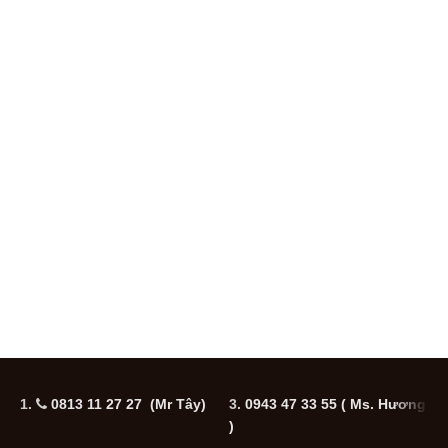
1.
0813 11 27 27 (Mr Tây)
3.
0943 47 33 55
( Ms. Hương
5
)