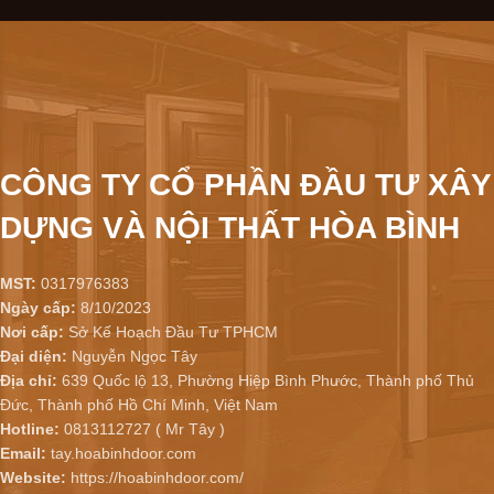
CÔNG TY CỔ PHẦN ĐẦU TƯ XÂY
DỰNG VÀ NỘI THẤT HÒA BÌNH
MST:
0317976383
Ngày cấp:
8/10/2023
Nơi cấp:
Sở Kế Hoạch Đầu Tư TPHCM
Đại diện:
Nguyễn Ngọc Tây
Địa chỉ:
639 Quốc lộ 13, Phường Hiệp Bình Phước, Thành phố Thủ
Đức, Thành phố Hồ Chí Minh, Việt Nam
Hotline:
0813112727 ( Mr Tây )
Email:
tay.hoabinhdoor.com
Website:
https://hoabinhdoor.com/